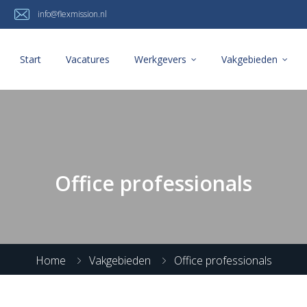
info@flexmission.nl
Start
Vacatures
Werkgevers
Vakgebieden
Office professionals
Home
Vakgebieden
Office professionals