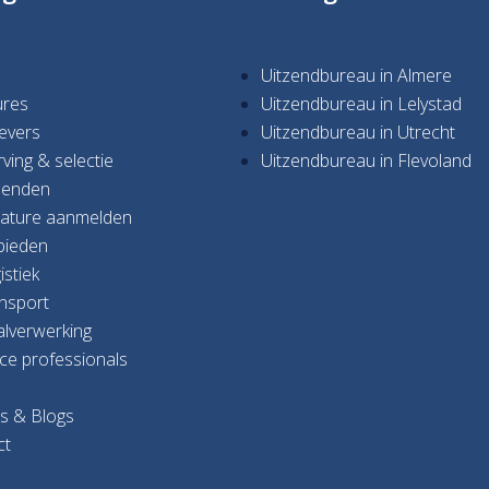
Uitzendbureau in Almere
ures
Uitzendbureau in Lelystad
evers
Uitzendbureau in Utrecht
ving & selectie
Uitzendbureau in Flevoland
zenden
ature aanmelden
bieden
istiek
nsport
alverwerking
ice professionals
s & Blogs
ct