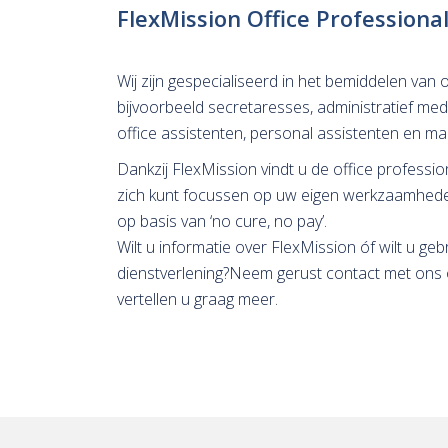
FlexMission Office Professiona
Wij zijn gespecialiseerd in het bemiddelen van o
bijvoorbeeld secretaresses, administratief me
office assistenten, personal assistenten en m
Dankzij FlexMission vindt u de office professiona
zich kunt focussen op uw eigen werkzaamheden
op basis van ‘no cure, no pay’.
Wilt u informatie over FlexMission óf wilt u g
dienstverlening?Neem gerust contact met on
vertellen u graag meer.