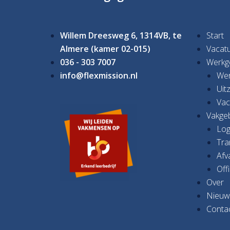
Willem Dreesweg 6,
1314VB, te
Start
Almere (kamer 02-015)
Vacat
036 - 303 7007
Werkg
info@flexmission.nl
Wer
Uit
Vac
Vakge
Log
Tra
Afv
Off
Over
Nieuw
Conta